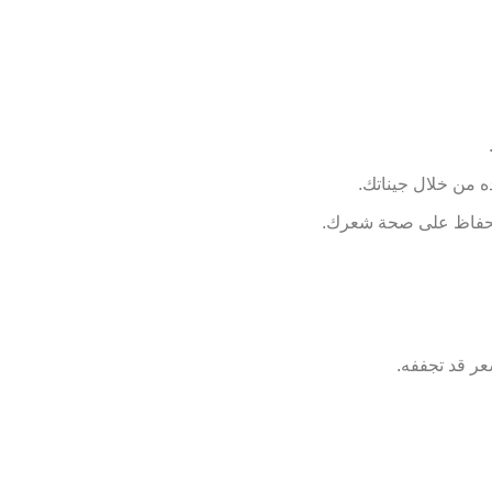
ه من خلال جيناتك.
ا للحفاظ على صحة شعرك.
عر قد تجففه.