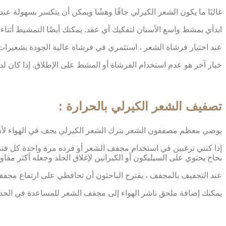
غالبًا ما يكون الشعر الكيرلي جافًا وهشًا ويمكن أن يتكسر بسهولة ع
ابدأي بمشط واسع الأسنان لتفكيك أي عقد. يمكنك أيضًا التمشيط أث
عند اختيار فرشاة الشعر ، استثمري في فرشاة عالية الجودة بشعيرات
خيار آخر هو عدم استخدام الفرشاة أو المشط على الإطلاق. إذا كان ل
تصفيف الشعر الكيرلي بالحرارة :
يوصي معظم مصففون الشعر بترك الشعر الكيرلي يجف في الهواء لأن ا
إذا كنتي ترغبين في استخدام مجفف الشعر أو فرده مرة واحدة كل فترة 
بخاخ يحتوي على السيليكون أو الكيراتين لإغلاق الجلد وجعله أكثر مقاوم
عند التجفيف بالمجفف ، يقترح الباحثون أن تحافظي على ارتفاع مجفف الشعر 6 بوصات أو أكثر ع
يمكنك إضافة ملحق ناشر الهواء إلى مجفف الشعر للمساعدة في الحد 