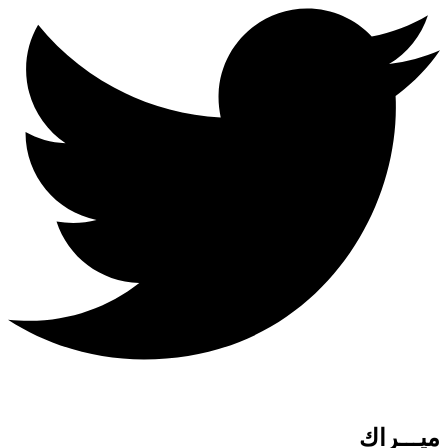
ميـــراك