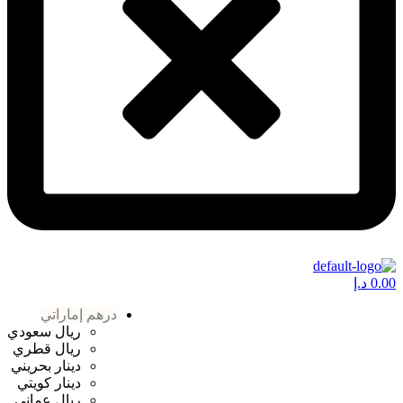
0.00
د.إ
درهم إماراتي
ريال سعودي
ريال قطري
دينار بحريني
دينار كويتي
ريال عماني