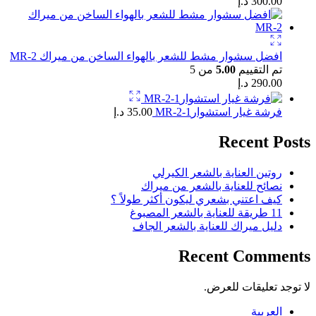
300.00
د.إ
افضل سشوار مشط للشعر بالهواء الساخن من ميراك MR-2
تم التقييم
5.00
من 5
290.00
د.إ
فرشة غيار استشوارMR-2-1
35.00
د.إ
Recent Posts
روتين العناية بالشعر الكيرلي
نصائح للعناية بالشعر من ميراك
كيف اعتني بشعري ليكون أكثر طولاً ؟
11 طريقة للعناية بالشعر المصبوغ
دليل ميراك للعناية بالشعر الجاف
Recent Comments
لا توجد تعليقات للعرض.
العربية