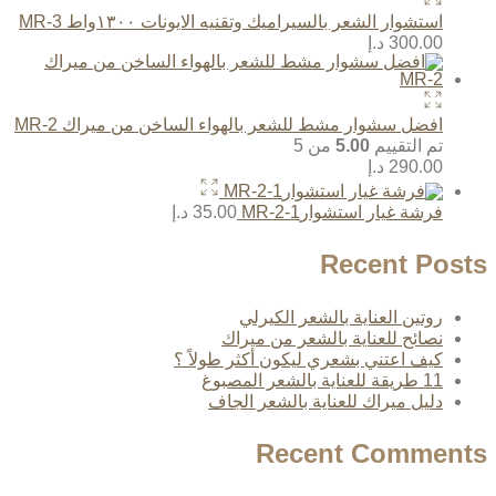
استشوار الشعر بالسيراميك وتقنيه الايونات ١٣٠٠واط MR-3
300.00
د.إ
افضل سشوار مشط للشعر بالهواء الساخن من ميراك MR-2
تم التقييم
5.00
من 5
290.00
د.إ
فرشة غيار استشوارMR-2-1
35.00
د.إ
Recent Posts
روتين العناية بالشعر الكيرلي
نصائح للعناية بالشعر من ميراك
كيف اعتني بشعري ليكون أكثر طولاً ؟
11 طريقة للعناية بالشعر المصبوغ
دليل ميراك للعناية بالشعر الجاف
Recent Comments